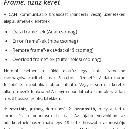
Frame, azaz keret
A CAN kommunikáció broadcast (mindenki veszi) üzeneteken
alapul, amelyek lehetnek:
"Data frame"-ek (Adat csomag)
"Error frame"-ek (hiba csomag)
"Remote frame"-ek (Adatkérő csomag)
"Overload frame"-ek (túlterhelési csomag)
Normál esetben a küldő eszköz egy "data frame"-be
csomagolva küldi el - max. 8 bájtos - üzenetét. A data frame
felépítése a jobboldali ábrán látható. Vegyük sorra a keretet
alkotó mezők funkcióját! A diagramban látható számok az adott
mező hosszát jelölik, bitekben.
1: startbit
, (mindig domináns)
2: azonosító
,
mely a tarta-
lomra és a prioritásra is utal. Az újabb verziókban az
adatkeretnek használható egy 18 bittel hosszabb azonosítójú