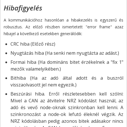
Hibafigyelés
A kommunikációhoz hasonlóan a hibakezelés is egyszerű és
robusztus. Az előző részben ismertetett "error frame" azaz
hibajel a következő esetekben generálódik:
CRC hiba (Előző rész)
Nyugtázás hiba (Ha senki nem nyugtázta az adást.)
Formai hiba (Ha domináns bitet érzékelnek a "fix 1"
mezők valamelyikében.)
Bithiba (Ha az adó által adott és a buszról
visszaolvasott jel nem egyezik.)
Beszúrási hiba. Erről részletesebben kell szólni:
Mivel a CAN az átvitelre NRZ kódolást használ, az
adó és vevő node-oknak szinkronban kell lenni. A
szinkronozást a node-ok lefutó éleknél végzik. Az
NRZ kódolásban pedig azonos bitek adásakor nincs