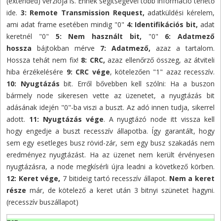
(extended) verziója is. Ennek segítségével több információ tehető
ide.
3: Remote Transmission Request
,
adatküldési kérelem,
ami adat frame esetében mindig "0"
4: Identifikációs bit
,
adat
keretnél "0"
5: Nem használt bit
,
"0"
6: Adatmező
hossza
bájtokban mérve
7: Adatmező
,
azaz a tartalom.
Hossza tehát nem fix!
8: CRC
,
azaz ellenőrző összeg, az átviteli
hiba érzékelésére
9: CRC vége
, kötelezően "1" azaz recesszív.
10: Nyugtázás
bit. Erről bővebben kell szólni: Ha a buszon
bármely node sikeresen vette az üzenetet, a nyugtázás bit
adásának idején "0"-ba viszi a buszt. Az adó innen tudja, sikerrel
adott.
11: Nyugtázás vége
. A nyugtázó node itt vissza kell
hogy engedje a buszt recesszív állapotba. Így garantált, hogy
sem egy esetleges busz rövid-zár, sem egy busz szakadás nem
eredményez nyugtázást. Ha az üzenet nem került érvényesen
nyugtázásra, a node megkísérli újra leadni a következő körben.
12: Keret vége
,
7 bitideig tartó recesszív állapot.
Nem a keret
része
már, de kötelező a keret után 3 bitnyi szünetet hagyni.
(recesszív buszállapot)