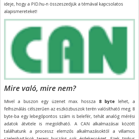
ideje, hogy a PID.hu-n összeszedjük a témával kapcsolatos
alapismereteket!
Mire való, mire nem?
Mivel a buszon egy üzenet max. hossza
8 byte
lehet, a
felhsználás célszerűen az eszközbuszok terén valósítható meg. 8
byte-ba egy lebegőpontos szám is belefér, tehát analóg mérési
adatok átvitele is megoldható. A CAN alkalmazásai között
találhatunk a processz elemzős alkalmazásoktól a villamos
szelephajtások terepi buszáig sok érdekességet. Ezek tipikus