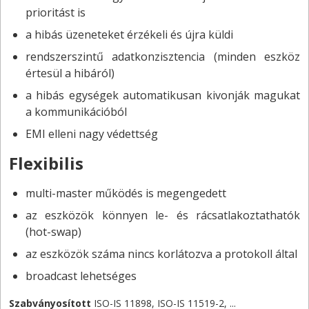
prioritást is
a hibás üzeneteket érzékeli és újra küldi
rendszerszintű adatkonzisztencia (minden eszköz
értesül a hibáról)
a hibás egységek automatikusan kivonják magukat
a kommunikációból
EMI elleni nagy védettség
Flexibilis
multi-master működés is megengedett
az eszközök könnyen le- és rácsatlakoztathatók
(hot-swap)
az eszközök száma nincs korlátozva a protokoll által
broadcast lehetséges
Szabványosított
ISO-IS 11898, ISO-IS 11519-2, ...