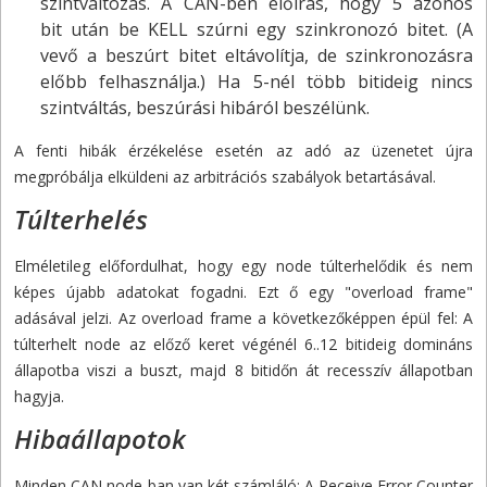
szintváltozás. A CAN-ben előírás, hogy 5 azonos
bit után be KELL szúrni egy szinkronozó bitet. (A
vevő a beszúrt bitet eltávolítja, de szinkronozásra
előbb felhasználja.) Ha 5-nél több bitideig nincs
szintváltás, beszúrási hibáról beszélünk.
A fenti hibák érzékelése esetén az adó az üzenetet újra
megpróbálja elküldeni az arbitrációs szabályok betartásával.
Túlterhelés
Elméletileg előfordulhat, hogy egy node túlterhelődik és nem
képes újabb adatokat fogadni. Ezt ő egy "overload frame"
adásával jelzi. Az overload frame a következőképpen épül fel: A
túlterhelt node az előző keret végénél 6..12 bitideig domináns
állapotba viszi a buszt, majd 8 bitidőn át recesszív állapotban
hagyja.
Hibaállapotok
Minden CAN node-ban van két számláló: A Receive Error Counter