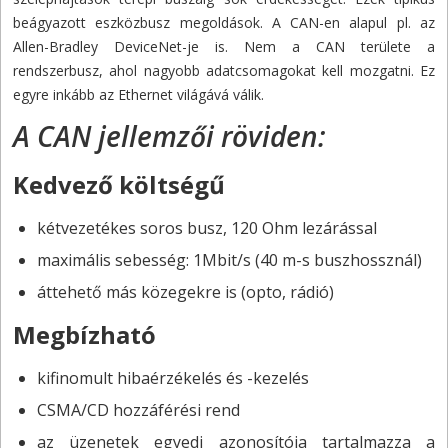
beágyazott eszközbusz megoldások. A CAN-en alapul pl. az
Allen-Bradley DeviceNet-je is. Nem a CAN területe a
rendszerbusz, ahol nagyobb adatcsomagokat kell mozgatni. Ez
egyre inkább az Ethernet világává válik.
A CAN jellemzői röviden:
Kedvező költségű
kétvezetékes soros busz, 120 Ohm lezárással
maximális sebesség: 1Mbit/s (40 m-s buszhossznál)
áttehető más közegekre is (opto, rádió)
Megbízható
kifinomult hibaérzékelés és -kezelés
CSMA/CD hozzáférési rend
az üzenetek egyedi azonosítója tartalmazza a