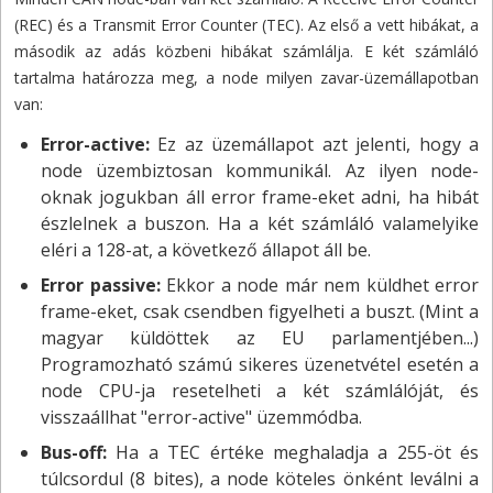
(REC) és a Transmit Error Counter (TEC). Az első a vett hibákat, a
második az adás közbeni hibákat számlálja. E két számláló
tartalma határozza meg, a node milyen zavar-üzemállapotban
van:
Error-active:
Ez az üzemállapot azt jelenti, hogy a
node üzembiztosan kommunikál. Az ilyen node-
oknak jogukban áll error frame-eket adni, ha hibát
észlelnek a buszon. Ha a két számláló valamelyike
eléri a 128-at, a következő állapot áll be.
Error passive:
Ekkor a node már nem küldhet error
frame-eket, csak csendben figyelheti a buszt. (Mint a
magyar küldöttek az EU parlamentjében...)
Programozható számú sikeres üzenetvétel esetén a
node CPU-ja resetelheti a két számlálóját, és
visszaállhat "error-active" üzemmódba.
Bus-off:
Ha a TEC értéke meghaladja a 255-öt és
túlcsordul (8 bites), a node köteles önként leválni a