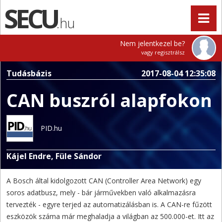
.hu
Nem jelentkezel be?
vagy regisztrálsz
Tudásbázis
2017-08-04 12:35:08
CAN buszról alapfokon
PID.hu
Kájel Endre, Füle Sándor
A Bosch által kidolgozott CAN (Controller Area Network) egy
soros adatbusz, mely - bár járművekben való alkalmazásra
tervezték - egyre terjed az automatizálásban is. A CAN-re fűzött
eszközök száma már meghaladja a világban az 500.000-et. Itt az