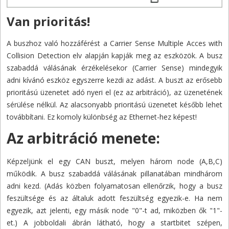
Van prioritás!
A buszhoz való hozzáférést a Carrier Sense Multiple Acces with
Collision Detection elv alapján kapják meg az eszközök. A busz
szabaddá válásának érzékelésekor (Carrier Sense) mindegyik
adni kívánó eszköz egyszerre kezdi az adást. A buszt az erősebb
prioritású üzenetet adó nyeri el (ez az arbitráció), az üzenetének
sérülése nélkül. Az alacsonyabb prioritású üzenetet később lehet
továbbítani. Ez komoly különbség az Ethernet-hez képest!
Az arbitráció menete:
Képzeljünk el egy CAN buszt, melyen három node (A,B,C)
működik. A busz szabaddá válásának pillanatában mindhárom
adni kezd. (Adás közben folyamatosan ellenőrzik, hogy a busz
feszültsége és az általuk adott feszültség egyezik-e. Ha nem
egyezik, azt jelenti, egy másik node "0"-t ad, miközben ők "1"-
et.) A jobboldali ábrán látható, hogy a startbitet szépen,