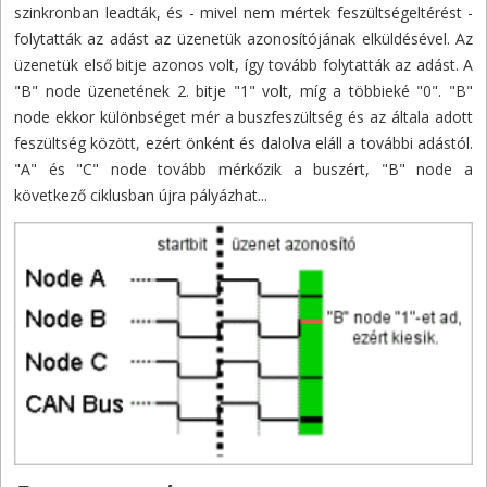
szinkronban leadták, és - mivel nem mértek feszültségeltérést -
folytatták az adást az üzenetük azonosítójának elküldésével. Az
üzenetük első bitje azonos volt, így tovább folytatták az adást. A
"B" node üzenetének 2. bitje "1" volt, míg a többieké "0". "B"
node ekkor különbséget mér a buszfeszültség és az általa adott
feszültség között, ezért önként és dalolva eláll a további adástól.
"A" és "C" node tovább mérkőzik a buszért, "B" node a
következő ciklusban újra pályázhat...