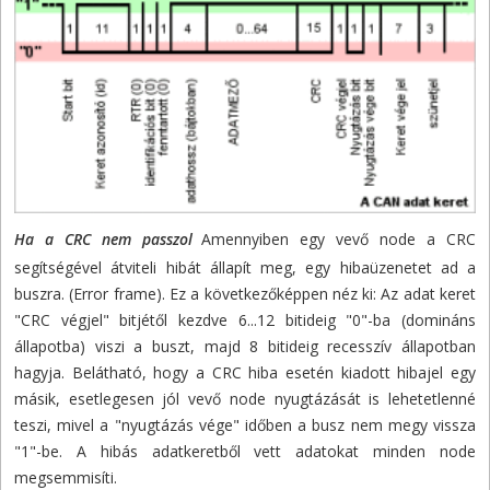
Ha a CRC nem passzol
Amennyiben egy vevő node a CRC
segítségével átviteli hibát állapít meg, egy hibaüzenetet ad a
buszra. (Error frame). Ez a következőképpen néz ki: Az adat keret
"CRC végjel" bitjétől kezdve 6...12 bitideig "0"-ba (domináns
állapotba) viszi a buszt, majd 8 bitideig recesszív állapotban
hagyja. Belátható, hogy a CRC hiba esetén kiadott hibajel egy
másik, esetlegesen jól vevő node nyugtázását is lehetetlenné
teszi, mivel a "nyugtázás vége" időben a busz nem megy vissza
"1"-be. A hibás adatkeretből vett adatokat minden node
megsemmisíti.