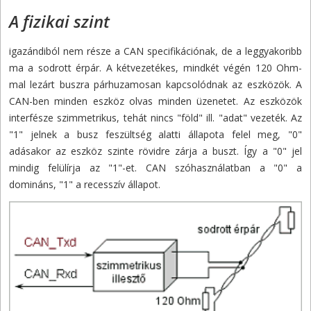
A fizikai szint
igazándiból nem része a CAN specifikációnak, de a leggyakoribb
ma a sodrott érpár. A kétvezetékes, mindkét végén 120 Ohm-
mal lezárt buszra párhuzamosan kapcsolódnak az eszközök. A
CAN-ben minden eszköz olvas minden üzenetet. Az eszközök
interfésze szimmetrikus, tehát nincs "föld" ill. "adat" vezeték. Az
"1" jelnek a busz feszültség alatti állapota felel meg, "0"
adásakor az eszköz szinte rövidre zárja a buszt. Így a "0" jel
mindig felülírja az "1"-et. CAN szóhasználatban a "0" a
domináns, "1" a recesszív állapot.