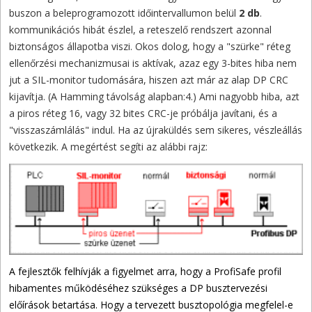
buszon a beleprogramozott időintervallumon belül
2 db
.
kommunikációs hibát észlel, a reteszelő rendszert azonnal
biztonságos állapotba viszi. Okos dolog, hogy a "szürke" réteg
ellenőrzési mechanizmusai is aktívak, azaz egy 3-bites hiba nem
jut a SIL-monitor tudomására, hiszen azt már az alap DP CRC
kijavítja. (A Hamming távolság alapban:4.) Ami nagyobb hiba, azt
a piros réteg 16, vagy 32 bites CRC-je próbálja javítani, és a
"visszaszámlálás" indul. Ha az újraküldés sem sikeres, vészleállás
következik. A megértést segíti az alábbi rajz:
A fejlesztők felhívják a figyelmet arra, hogy a ProfiSafe profil
hibamentes működéséhez szükséges a DP busztervezési
előírások betartása. Hogy a tervezett busztopológia megfelel-e