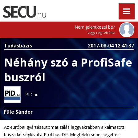
.hu
Nem jelentkezel be?
vagy regisztrálsz
Tudásbázis
2017-08-04 12:41:37
Néhány szó a ProfiSafe
buszról
PID.hu
Füle Sándor
Az európai gyártásautomatizálás leggyakrabban alkalmazott
busza kétségkívül a Profibus DP. Megfelelő sebességet és