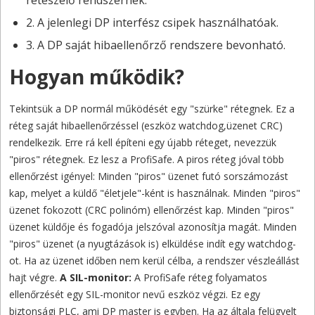
reteszelő rendszernek.
2. A jelenlegi DP interfész csipek használhatóak.
3. A DP saját hibaellenőrző rendszere bevonható.
Hogyan működik?
Tekintsük a DP normál működését egy "szürke" rétegnek. Ez a
réteg saját hibaellenőrzéssel (eszköz watchdog,üzenet CRC)
rendelkezik. Erre rá kell építeni egy újabb réteget, nevezzük
"piros" rétegnek. Ez lesz a ProfiSafe. A piros réteg jóval több
ellenőrzést igényel: Minden "piros" üzenet futó sorszámozást
kap, melyet a küldő "életjele"-ként is használnak. Minden "piros"
üzenet fokozott (CRC polinóm) ellenőrzést kap. Minden "piros"
üzenet küldője és fogadója jelszóval azonosítja magát. Minden
"piros" üzenet (a nyugtázások is) elküldése indít egy watchdog-
ot. Ha az üzenet időben nem kerül célba, a rendszer vészleállást
hajt végre.
A SIL-monitor:
A ProfiSafe réteg folyamatos
ellenőrzését egy SIL-monitor nevű eszköz végzi. Ez egy
biztonsági PLC, ami DP master is egyben. Ha az általa felügyelt