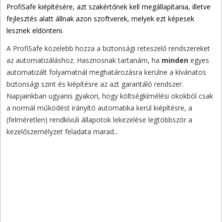
ProfiSafe kiépítésére, azt szakértőnek kell megállapítania, illetve
fejlesztés alatt állnak azon szoftverek, melyek ezt képesek
lesznek eldönteni.
A ProfiSafe közelebb hozza a biztonsági reteszelő rendszereket
az automatizáláshoz. Hasznosnak tartanám, ha
minden
egyes
automatizált folyamatnál meghatározásra kerülne a kívánatos
biztonsági szint és kiépítésre az azt garantáló rendszer.
Napjainkban ugyanis gyakori, hogy költségkímélési okokból csak
a normál működést irányító automatika kerül kiépítésre, a
(felméretlen) rendkívüli állapotok lekezelése legtöbbször a
kezelőszemélyzet feladata marad...