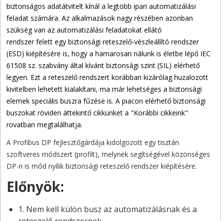
biztonságos adatátvitelt kínál a legtöbb ipari automatizálási
feladat számára. Az alkalmazások nagy részében azonban
szükség van az automatizálási feladatokat ellátó
rendszer felett egy biztonsági reteszelő-vészleállító rendszer
(ESD) kiépítésére is, hogy a hamarosan nálunk is életbe lépő IEC
61508 sz. szabvány által kívánt biztonsági szint (SIL) elérhető
legyen. Ezt a reteszelő rendszert korábban kizárólag huzalozott
kivitelben lehetett kialakítani, ma már lehetséges a biztonsági
elemek speciális buszra fűzése is. A piacon elérhető biztonsági
buszokat röviden áttekintő cikkünket a "Korábbi cikkeink"
rovatban megtalálhatja.
A Profibus DP fejlesztőgárdája kidolgozott egy tisztán
szoftveres módszert (profilt), melynek segítségével közönséges
DP-n is mód nyílik biztonsági reteszelő rendszer kiépítésére.
Előnyök:
1. Nem kell külön busz az automatizálásnak és a