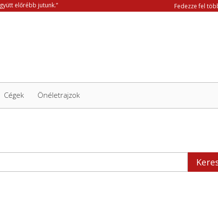
Fedezze fel több
Cégek
Önéletrajzok
Kere