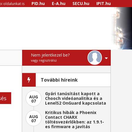
PID.hu
E-A.hu
SECU.hu
IPIT.hu
i oldalunkat is
Nem jelentkezel be?
vagy regisztrálsz
További híreink
Gyári tanúsítást kapott a
AUG
sés
Chooch videóanalitika és a
07
LenelS2 OnGuard kapcsolata
Kritikus hibák a Phoenix
AUG
Contact CHARX
07
töltésvezérlőkben: az 1.9.1-
es firmware a javítás