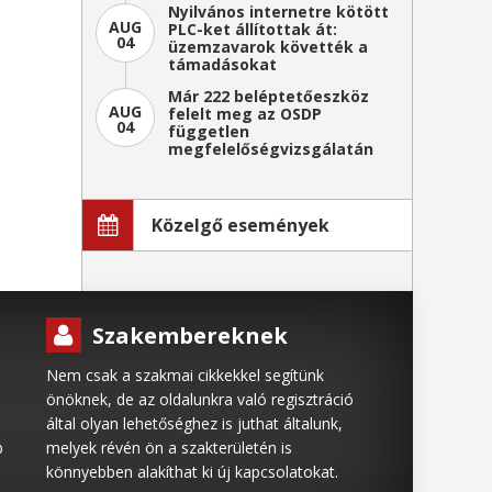
Nyilvános internetre kötött
AUG
PLC-ket állítottak át:
04
üzemzavarok követték a
támadásokat
Már 222 beléptetőeszköz
AUG
felelt meg az OSDP
04
független
megfelelőségvizsgálatán
Közelgő események
Szakembereknek
Nem csak a szakmai cikkekkel segítünk
önöknek, de az oldalunkra való regisztráció
által olyan lehetőséghez is juthat általunk,
b
melyek révén ön a szakterületén is
könnyebben alakíthat ki új kapcsolatokat.