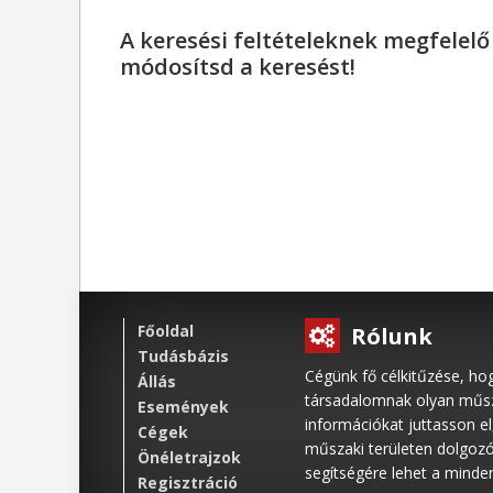
A keresési feltételeknek megfelel
módosítsd a keresést!
Főoldal
Rólunk
Tudásbázis
Cégünk fő célkitűzése, ho
Állás
társadalomnak olyan műsza
Események
információkat juttasson e
Cégek
műszaki területen dolgoz
Önéletrajzok
segítségére lehet a mind
Regisztráció