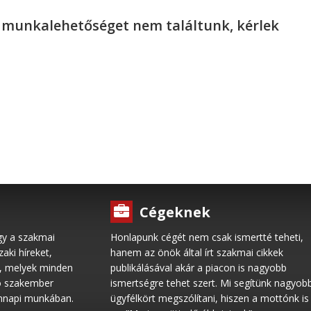
ő munkalehetőséget nem találtunk, kérlek
Cégeknek
gy a szakmai
Honlapunk cégét nem csak ismertté teheti,
ki híreket,
hanem az önök által írt szakmai cikkek
l, melyek minden
publikálásával akár a piacon is nagyobb
ó szakember
ismertségre tehet szert. Mi segítünk nagyob
ennapi munkában.
ügyfélkört megszólítani, hiszen a mottónk is