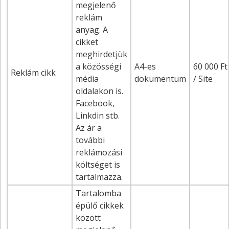
megjelenő
reklám
anyag. A
cikket
meghirdetjük
a közösségi
A4-es
60 000 Ft
Reklám cikk
média
dokumentum
/ Site
oldalakon is.
Facebook,
Linkdin stb.
Az ár a
további
reklámozási
költséget is
tartalmazza.
Tartalomba
épülő cikkek
között