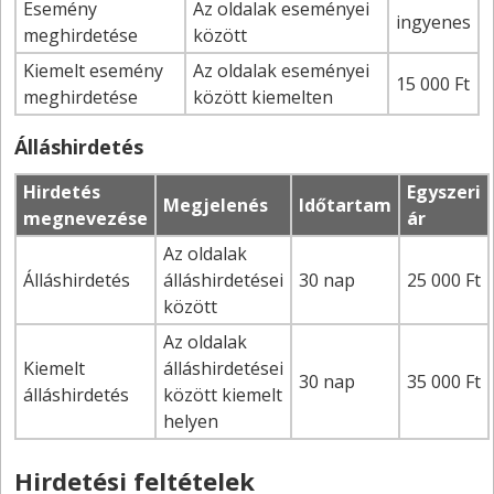
Esemény
Az oldalak eseményei
ingyenes
meghirdetése
között
Kiemelt esemény
Az oldalak eseményei
15 000 Ft
meghirdetése
között kiemelten
Álláshirdetés
Hirdetés
Egyszeri
Megjelenés
Időtartam
megnevezése
ár
Az oldalak
Álláshirdetés
álláshirdetései
30 nap
25 000 Ft
között
Az oldalak
Kiemelt
álláshirdetései
30 nap
35 000 Ft
álláshirdetés
között kiemelt
helyen
Hirdetési feltételek