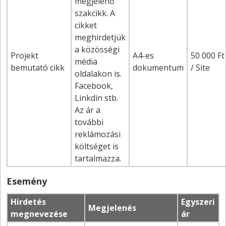
megjelenő
szakcikk. A
cikket
meghirdetjük
a közösségi
Projekt
A4-es
50 000 Ft
média
bemutató cikk
dokumentum
/ Site
oldalakon is.
Facebook,
Linkdin stb.
Az ár a
további
reklámozási
költséget is
tartalmazza.
Esemény
Hirdetés
Egyszeri
Megjelenés
megnevezése
ár