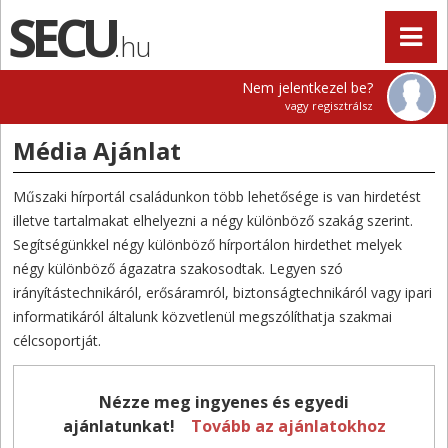
.hu
Nem jelentkezel be?
vagy regisztrálsz
Média Ajánlat
Műszaki hírportál családunkon több lehetősége is van hirdetést
illetve tartalmakat elhelyezni a négy különböző szakág szerint.
Segítségünkkel négy különböző hírportálon hirdethet melyek
négy különböző ágazatra szakosodtak. Legyen szó
irányítástechnikáról, erősáramról, biztonságtechnikáról vagy ipari
informatikáról általunk közvetlenül megszólíthatja szakmai
célcsoportját.
Nézze meg ingyenes és egyedi
ajánlatunkat!
Tovább az ajánlatokhoz