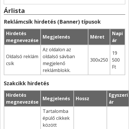
Árlista
Reklámcsík hirdetés (Banner) típusok
Hirdetés
Napi
Megjelenés
Méret
megnevezése
ár
Az oldalon az
19
Oldalsó reklám
oldalsó sávban
300x250
500
csík
megjelenő
Ft
reklámblokk.
Szakcikk hirdetés
Hirdetés
Egyszeri
Megjelenés
Hossz
megnevezése
ár
Tartalomba
épülő cikkek
között