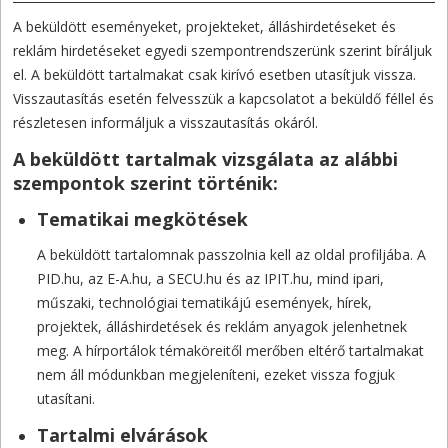
A beküldött eseményeket, projekteket, álláshirdetéseket és
reklám hirdetéseket egyedi szempontrendszerünk szerint bíráljuk
el. A beküldött tartalmakat csak kirívó esetben utasítjuk vissza.
Visszautasítás esetén felvesszük a kapcsolatot a beküldő féllel és
részletesen informáljuk a visszautasítás okáról.
A beküldött tartalmak vizsgálata az alábbi
szempontok szerint történik:
Tematikai megkötések
A beküldött tartalomnak passzolnia kell az oldal profiljába. A
PID.hu, az E-A.hu, a SECU.hu és az IPIT.hu, mind ipari,
műszaki, technológiai tematikájú események, hírek,
projektek, álláshirdetések és reklám anyagok jelenhetnek
meg. A hírportálok témaköreitől merőben eltérő tartalmakat
nem áll módunkban megjeleníteni, ezeket vissza fogjuk
utasítani.
Tartalmi elvárások