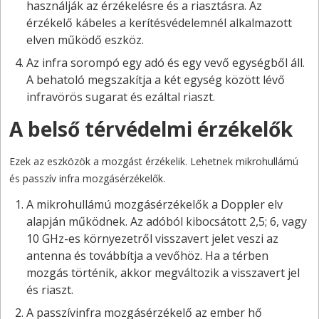
használják az érzékelésre és a riasztásra. Az
érzékelő kábeles a kerítésvédelemnél alkalmazott
elven működő eszköz.
Az infra sorompó egy adó és egy vevő egységből áll.
A behatoló megszakítja a két egység között lévő
infravörös sugarat és ezáltal riaszt.
A belső térvédelmi érzékelők
Ezek az eszközök a mozgást érzékelik. Lehetnek mikrohullámú
és passzív infra mozgásérzékelők.
A mikrohullámú mozgásérzékelők a Doppler elv
alapján működnek. Az adóból kibocsátott 2,5; 6, vagy
10 GHz-es környezetről visszavert jelet veszi az
antenna és továbbítja a vevőhöz. Ha a térben
mozgás történik, akkor megváltozik a visszavert jel
és riaszt.
A passzívinfra mozgásérzékelő az ember hő