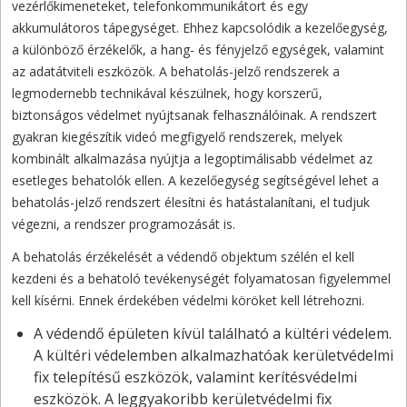
vezérlőkimeneteket, telefonkommunikátort és egy
akkumulátoros tápegységet. Ehhez kapcsolódik a kezelőegység,
a különböző érzékelők, a hang- és fényjelző egységek, valamint
az adatátviteli eszközök. A behatolás-jelző rendszerek a
legmodernebb technikával készülnek, hogy korszerű,
biztonságos védelmet nyújtsanak felhasználóinak. A rendszert
gyakran kiegészítik videó megfigyelő rendszerek, melyek
kombinált alkalmazása nyújtja a legoptimálisabb védelmet az
esetleges behatolók ellen. A kezelőegység segítségével lehet a
behatolás-jelző rendszert élesítni és hatástalanítani, el tudjuk
végezni, a rendszer programozását is.
A behatolás érzékelését a védendő objektum szélén el kell
kezdeni és a behatoló tevékenységét folyamatosan figyelemmel
kell kísérni. Ennek érdekében védelmi köröket kell létrehozni.
A védendő épületen kívül található a kültéri védelem.
A kültéri védelemben alkalmazhatóak kerületvédelmi
fix telepítésű eszközök, valamint kerítésvédelmi
eszközök. A leggyakoribb kerületvédelmi fix