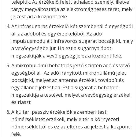
telepítik. Az érzékelő felett áthaladó személy, illetve
tárgy megváltoztatja az elektromágneses teret, mely
jelzést ad a központ felé.
Az infrasugaras érzékelő két szembenálló egységből
áll az adóból és egy érzékelőből. Az adó
impulzusmodulált infravörös sugarat bocsájt ki, mely
a vevőegységbe jut. Ha ezt a sugárnyalábot
megszakítják a vevő egység jelez a központ felé.
A mikrohullámú behatolás jelző szintén adó és vevő
egységből áll. Az adó irányított mikrohullámú jelet
bocsájt ki, melyet az antenna érzékel, továbbít és
egy állandó jelzést ad. Ezt a sugarat a behatoló
megszakítja a testével, melyet a vevőegység érzékel
és riaszt.
A kültéri passzív érzékelők az emberi test
hőmérsékletét érzékeli, mely eltér a környezeti
hőmérséklettől és ez az eltérés ad jelzést a központ
felé.