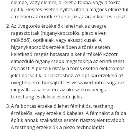
elembe, vagy elemre, a relét a tokba, vagy a tokra
építik. Élesítés esetén nyitás után a mágnes elmozdul
a relében az érintkezők zárják az áramkört és riaszt.
Az üvegtörés érzékelők lehetnek az üvegre
ragasztottak (higanykapcsolós, piezo elven
működő), optikaiak, vagy akusztikusak. A
higanykapcsolós érzékelőben a törés esetén
keletkező rezgés hatására a két érzékelő között
elmozduló higany csepp megszakítja az érintkezést
és riaszt. A piezo kristály a törés esetén elektromos
jelet bocsájt ki a riasztáshoz. Az optikai érzékelő az
üvegfelületre bocsájtott és visszavert infra sugarak
megváltozása esetén, az akusztikus pedig a
töréshang észlelése esetén jelez.
A falbontás érzékelő lehet fémhálós, testhang
érzékelős, vagy érzékelő kábeles. A fémhálót a falba
építik annak szakadása esetén riasztójelet továbbít.
A testhang érzékelők a piezo technológiát