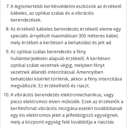
A legismertebb kerítésvédelmi eszközök az érzékelő
kábeles, az optikai szálas és a vibrációs
berendezések.
Az érzékelő kábeles berendezés érzékelő eleme egy
speciális árnyékolt maximálisan 300 méteres kábel,
mely érzékeli a kerítésen a behatolást és jelt ad.
Az optikai szálas berendezés a fény
hullámterjedésén alapuló érzékelő. A kerítésen
optikai szálat vezetnek végig, melyben fényt
vezetnek állandó intenzitással. Amennyiben
behatolási kísérlet történik, akkor a fény intenzitása
megváltozik. Ez érzékelhető és riaszt.
A vibrációs berendezés elektromechanikus, vagy
piezo elektromos elven működik. Ezek az érzékelők a
kerítésfonat vibrációs mozgása esetén továbbítanak
egy kis elektromos jelet a jelfeldolgozó egységnek,
mely a központi egység felé továbbítja a riasztás