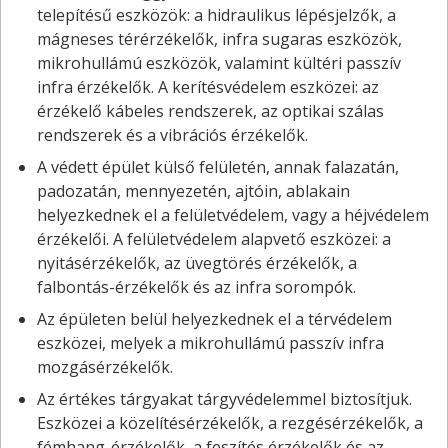
telepítésű eszközök: a hidraulikus lépésjelzők, a
mágneses térérzékelők, infra sugaras eszközök,
mikrohullámú eszközök, valamint kültéri passzív
infra érzékelők. A kerítésvédelem eszközei: az
érzékelő kábeles rendszerek, az optikai szálas
rendszerek és a vibrációs érzékelők.
A védett épület külső felületén, annak falazatán,
padozatán, mennyezetén, ajtóin, ablakain
helyezkednek el a felületvédelem, vagy a héjvédelem
érzékelői. A felületvédelem alapvető eszközei: a
nyitásérzékelők, az üvegtörés érzékelők, a
falbontás-érzékelők és az infra sorompók.
Az épületen belül helyezkednek el a térvédelem
eszközei, melyek a mikrohullámú passzív infra
mozgásérzékelők.
Az értékes tárgyakat tárgyvédelemmel biztosítjuk.
Eszközei a közelítésérzékelők, a rezgésérzékelők, a
fémhang-érzékelők, a feszítés érzékelők és az