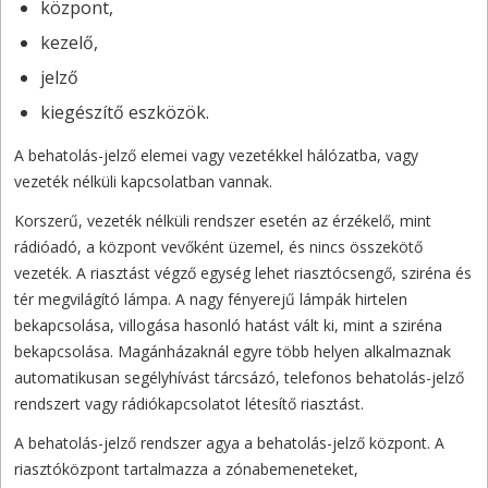
központ,
kezelő,
jelző
kiegészítő eszközök.
A behatolás-jelző elemei vagy vezetékkel hálózatba, vagy
vezeték nélküli kapcsolatban vannak.
Korszerű, vezeték nélküli rendszer esetén az érzékelő, mint
rádióadó, a központ vevőként üzemel, és nincs összekötő
vezeték. A riasztást végző egység lehet riasztócsengő, sziréna és
tér megvilágító lámpa. A nagy fényerejű lámpák hirtelen
bekapcsolása, villogása hasonló hatást vált ki, mint a sziréna
bekapcsolása. Magánházaknál egyre több helyen alkalmaznak
automatikusan segélyhívást tárcsázó, telefonos behatolás-jelző
rendszert vagy rádiókapcsolatot létesítő riasztást.
A behatolás-jelző rendszer agya a behatolás-jelző központ. A
riasztóközpont tartalmazza a zónabemeneteket,