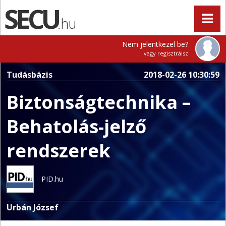
.hu
Nem jelentkezel be?
vagy regisztrálsz
Tudásbázis
2018-02-26 10:30:59
Biztonságtechnika –
Behatolás-jelző
rendszerek
PID.hu
Urbán József