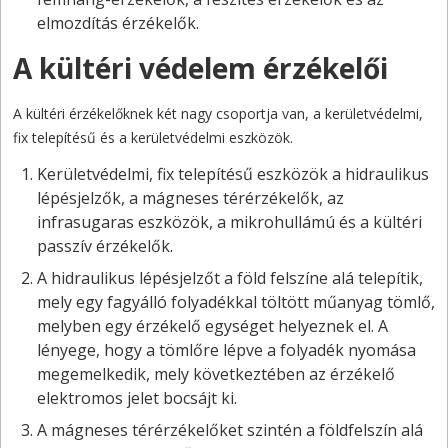
elmozdítás érzékelők.
A kültéri védelem érzékelői
A kültéri érzékelőknek két nagy csoportja van, a kerületvédelmi,
fix telepítésű és a kerületvédelmi eszközök.
Kerületvédelmi, fix telepítésű eszközök a hidraulikus
lépésjelzők, a mágneses térérzékelők, az
infrasugaras eszközök, a mikrohullámú és a kültéri
passzív érzékelők.
A hidraulikus lépésjelzőt a föld felszíne alá telepítik,
mely egy fagyálló folyadékkal töltött műanyag tömlő,
melyben egy érzékelő egységet helyeznek el. A
lényege, hogy a tömlőre lépve a folyadék nyomása
megemelkedik, mely következtében az érzékelő
elektromos jelet bocsájt ki.
A mágneses térérzékelőket szintén a földfelszín alá