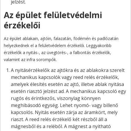
jelzést.
Az épület felületvédelmi
érzékelői
Az épület ablakain, ajtóin, falazatán, födémén és padlózatán
helyezkednek el a felületvédelem érzékelői. Leggyakoribb
érzékelők a nyitás-, az üvegtörés-, a falbontás érzékelők,
valamint az infra sorompók.
A nyitásérzékelők az ajtókra és az ablakokra szerelt
mechanikus kapcsolók vagy reed relés érzékelők,
amelyek élesítés esetén az ajtó, illetve ablak nyitása
esetén riasztó jelzést ad. A mechanikus kapcsoló egy
rugós és érintkezős, viszonylag könnyen
meghibásodó egység. Lehet nyomó- vagy billenő
kapcsolós. Nyitás esetén zárja az áramkört, mely
riaszt. A reed relés érzékelő két részből áll a
mágnesből és a reléből. A mágnest a nyitható